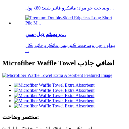
وضاحت جو مواد: مائڪرو فائبر بلينڊ: 80٪ پول ...
پريميئم ڊبل-سي...
پيداوار جي وضاحت: ڪنڊ بيس مائڪرو فائبر ڪل
...
Microfiber Waffle Towel اضافي جاذب
مختصر وضاحت:
مواد: مائڪرو فائبر (80٪ پالئیےسٹر + 20٪ پوليامائيڊ)