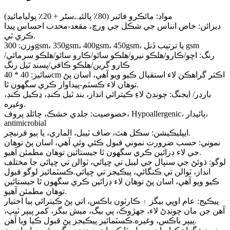
مواد: مائڪرو فائبر (80٪ پالئیےسٹر + 20٪ پوليامائيڊ)
ڊيزائن: خاص انناس جي شڪل جي ورڇ، مقعد-محدب احساس پيدا
ڪري ٿي.
وزن: 300gsm، 350gsm، 400gsm، 450gsm، يا ترتيب ڏنل gsm
رنگ: اڇو/ڪارو/هلڪو نيرو/هلڪو سائو/ڪارو سائو/هلڪو سرمائي/
ڪارو گرين/هلڪو ڪافي/پسند ٿيل رنگ
سائيز: 40 * 40cm اڪثر گراهڪن لاء استقبال ڪيو ويو آهي، اسان پڻ
توهان لاء ڪسٽم-پيداوار ڪري سگهون ٿا.
بارڊر/ ايجنگ: چونڊڻ لاءِ ڪيترائي انداز، بند ٿيل ڪنڊ، ڍڪيل ڪنڊ،
وغيره.
خصوصيت: جلدي خشڪ، چائلڊ پروف، Hypoallergenic، پائيدار،
antimicrobial
ايپليڪيشن: سڪل هٿ، صاف ٽيبل، الماري، يا ٻيو فرنيچر.
نموني: حسب ضرورت نموني قبول ڪئي وئي آهي، اسان پڻ توهان
جي لاء ڊزائين ڪري سگهون ٿا جيستائين توهان مطمئن آهيو.
لوگو: ڌوئڻ جي سنڀال جي ليبل تي ڇپائي، ٽوالن تي ڇپائي جا مختلف
انداز، ٽوالن تي ڪنگائي، پيڪيجز تي ڇپائي.ڪسٽمائيز لوگو قبول
ڪيو ويو آهي، اسان پڻ توهان لاء ڊزائين ڪري سگهون ٿا جيستائين
توهان مطمئن آهيو.
پيڪيج: عام اوپي بيگز ۽ ڪارٽون باڪس، اتي پڻ ڪيترائي ٻيا اختيار
آھن جن مان چونڊڻ لاء، جهڙوڪ، پي بيگ، ميش بيگز، کمر پيپر ٽيپ،
پيپر باڪس، وغيره.ڪسٽمائيز پيڪيجز پڻ قبول ڪيا ويا آهن.