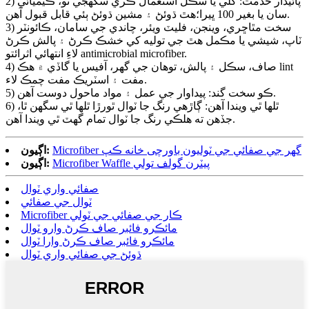
2) پائيدار خدمت: گلي يا سڪل استعمال ڪري سگھجي ٿو، ڪيميائي
سان يا بغير 100 ڀيرا؛هٿ ڌوئڻ ۽ مشين ڌوئڻ ٻئي قابل قبول آهن.
3) سخت مٿاڇري، وينجن، فليٽ ويئر، چاندي جي سامان، ڪائونٽر
ٽاپ، شيشي يا مڪمل هٿ جي توليه کي خشڪ ڪرڻ ۽ پالش ڪرڻ
لاءِ انتهائي اثرائتو antimicrobial microfiber.
4) صاف، سڪل ۽ پالش، توهان جي گهر، آفيس يا گاڏي ۾ هڪ lint
مفت ۽ اسٽريڪ مفت چمڪ لاء.
5) ڪو سخت گند: پيداوار جي عمل ۽ مواد ماحول دوست آهن.
6) ٿلها ٿي ويندا آهن: ڳاڙهي رنگ جا ٽوال ٿورڙا ٿلها ٿي سگهن ٿا،
جڏهن ته هلڪي رنگ جا ٽوال تمام گهٽ ٿي ويندا آهن.
Microfiber گھر جي صفائي جي ٽوليون باورچی خانه ڪپ
اڳيون:
Microfiber Waffle پيٽرن گولف تولي
اڳيون:
صفائي واري ٽوال
ٽوال جي صفائي
Microfiber ڪار جي صفائي جي ٽولي
مائڪرو فائبر صاف ڪرڻ وارو ٽوال
مائڪرو فائبر صاف ڪرڻ وارا ٽوال
ڌوئڻ جي صفائي واري ٽوال