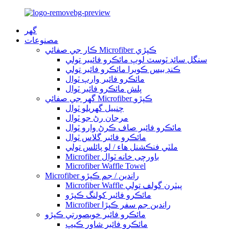
گهر
مصنوعات
ڪار جي صفائي Microfiber ڪپڙي
سنگل سائڊ ٽوسٽ لوپ مائڪرو فائيبر تولي
ڪنڊ بيس ڪوبرا مائڪرو فائبر تولي
مائڪرو فائبر وارپ ٽوال
پلش مائڪرو فائبر ٽوال
گھر جي صفائي Microfiber ڪپڙو
چنييل گهريلو ٽوال
مرجان رڻ جو ٽوال
مائڪرو فائبر صاف ڪرڻ وارو ٽوال
مائڪرو فائبر گلاس ٽوال
ملٽي فنڪشنل هاء / لو پائلس تولي
Microfiber باورچی خانه ٽوال
Microfiber Waffle Towel
Microfiber راندين / جم ڪپڙو
Microfiber Waffle پيٽرن گولف تولي
مائڪرو فائبر کولنگ ڪپڙو
Microfiber راندين جم سفر ڪپڙا
مائڪرو فائبر خوبصورتي ڪپڙو
مائڪرو فائبر شاور ڪيپ