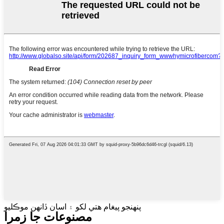
پنهنجو پيغام هتي لکو ۽ اسان ڏانهن موڪليو
مصنوعات جا زمرا