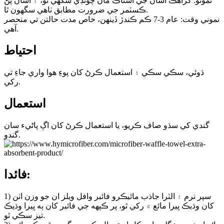
نمونو: گراهڪ اسان جي اسٽاڪ مان چونڊي سگهي ٿو، ۽ اسان پڻ
ڪسٽمر جي ضرورت مطابق ٺاهي سگهون ٿا.
نموني وقت: عام 3-7 ڪم ڪندڙ ڏينهن، خاص مدت حالتن تي منحصر
آهي.
احتياط
ڌوئي، سڪي سڪي ۽ استعمال ڪرڻ کان پوءِ هوا واري جاءِ تي
رکي.
استعمال
گندي کي سڌو صاف ڪريو، يا استعمال ڪرڻ کان اڳ پاڻيء سان
گندو.
فائدا:
1) سپر نرم ۽ الٽرا جاذب مائيڪرو فائبر وافل ويلز ان جو وزن اٺن
کان وڌيڪ ڀيرا مائع ۾ رکي ٿو، پر ڪپهه جي فائبر کان ٻه ڀيرا وڌيڪ
تيز سڪي ٿو.