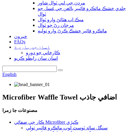
مردن جي لپي ٽوال شاور
جلدي خشڪ مائڪرو فائيبر بالغن جي غسل جو
ٽوال
ميڪ اپ هٽائڻ وارو ٽوال
مرجان رڻ جو ٽوال
مائڪرو فائبر خشڪ ڪرڻ وارو توليه
خبرون
FAQs
اسان جي باري ۾
ڪارخاني جو دورو
اسان سان رابطو ڪريو
English
Microfiber Waffle Towel اضافي جاذب
مصنوعات جا زمرا
ڪار جي صفائي Microfiber ڪپڙي
سنگل سائڊ ٽوسٽ لوپ مائڪرو فائيبر تولي