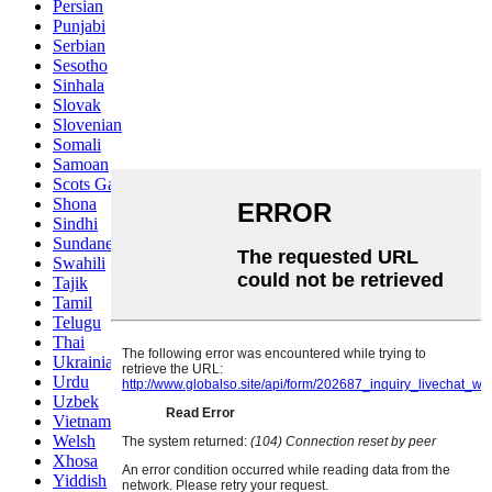
Persian
Punjabi
Serbian
Sesotho
Sinhala
Slovak
Slovenian
Somali
Samoan
Scots Gaelic
Shona
Sindhi
Sundanese
Swahili
Tajik
Tamil
Telugu
Thai
Ukrainian
Urdu
Uzbek
Vietnamese
Welsh
Xhosa
Yiddish