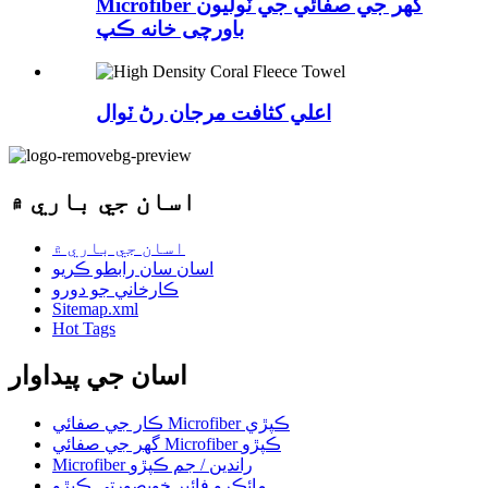
Microfiber گھر جي صفائي جي ٽوليون
باورچی خانه ڪپ
اعلي کثافت مرجان رڻ ٽوال
اسان جي باري ۾
اسان جي باري ۾
اسان سان رابطو ڪريو
ڪارخاني جو دورو
Sitemap.xml
Hot Tags
اسان جي پيداوار
ڪار جي صفائي Microfiber ڪپڙي
گھر جي صفائي Microfiber ڪپڙو
Microfiber راندين / جم ڪپڙو
مائڪرو فائبر خوبصورتي ڪپڙو