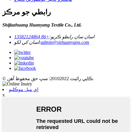
رابطي جو مرڪز
Shijiazhuang Huanyang Textile Co., Ltd.
اسان سان رابطو ڪريو:
+86 13582124864
admin@sjzhuanyang.com
اسان کي لکو:
© ڪاپي رائيٽ 20102022: سڀ حق محفوظ آهن.
اي ميل موڪليو
x