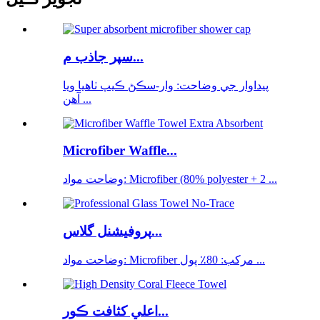
سپر جاذب م...
پيداوار جي وضاحت: وار-سڪڻ ڪيپ ٺاهيا ويا
آهن ...
Microfiber Waffle...
وضاحت مواد: Microfiber (80% polyester + 2 ...
پروفيشنل گلاس...
وضاحت مواد: Microfiber مرکب: 80٪ پول ...
اعلي کثافت ڪور...