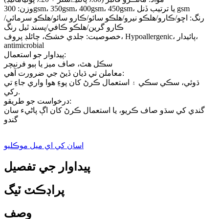
وزن: 300gsm، 350gsm، 400gsm، 450gsm، يا ترتيب ڏنل gsm
رنگ: اڇو/ڪارو/هلڪو نيرو/هلڪو سائو/ڪارو سائو/هلڪو سرمائي/
ڪارو گرين/هلڪو ڪافي/پسند ٿيل رنگ
خصوصيت: جلدي خشڪ، چائلڊ پروف، Hypoallergenic، پائيدار،
antimicrobial
پيداوار جو استعمال:
سڪل هٿ، صاف ميز يا ٻيو فرنيچر
معاملن تي ڌيان ڏيڻ جي ضرورت آهي:
ڌوئي، سڪي سڪي ۽ استعمال ڪرڻ کان پوءِ هوا واري جاءِ تي
رکي.
درخواست جو طريقو:
گندي کي سڌو صاف ڪريو، يا استعمال ڪرڻ کان اڳ پاڻيء سان
گندو
اسان کي اي ميل موڪليو
پيداوار جي تفصيل
پراڊڪٽ ٽيگ
وصف