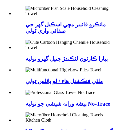
مائڪرو فائيبر مڇي اسڪيل گھر جي
صفائي واري ٽولي
پيارا ڪارٽون لٽڪندڙ چنيل گهرو توليه
ملٽي فنڪشنل هاء / لو پائلس تولي
پيشه ورانه شيشي جو توليه No-Trace