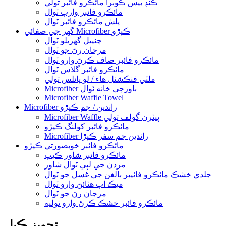
ڪنڊ بيس ڪوبرا مائڪرو فائبر تولي
مائڪرو فائبر وارپ ٽوال
پلش مائڪرو فائبر ٽوال
گھر جي صفائي Microfiber ڪپڙو
چنييل گهريلو ٽوال
مرجان رڻ جو ٽوال
مائڪرو فائبر صاف ڪرڻ وارو ٽوال
مائڪرو فائبر گلاس ٽوال
ملٽي فنڪشنل هاء / لو پائلس تولي
Microfiber باورچی خانه ٽوال
Microfiber Waffle Towel
Microfiber راندين / جم ڪپڙو
Microfiber Waffle پيٽرن گولف تولي
مائڪرو فائبر کولنگ ڪپڙو
Microfiber راندين جم سفر ڪپڙا
مائڪرو فائبر خوبصورتي ڪپڙو
مائڪرو فائبر شاور ڪيپ
مردن جي لپي ٽوال شاور
جلدي خشڪ مائڪرو فائيبر بالغن جي غسل جو ٽوال
ميڪ اپ هٽائڻ وارو ٽوال
مرجان رڻ جو ٽوال
مائڪرو فائبر خشڪ ڪرڻ وارو توليه
تجويز ڪيل