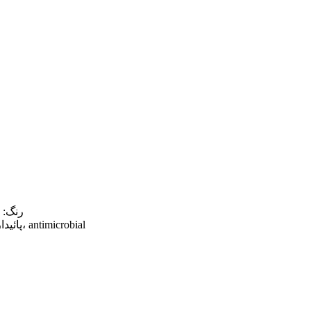
رنگ: ا
خصوصيت: جلدي خشڪ، چائلڊ پروف، Hypoallergenic، پائيدار، antimicrobial