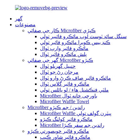
گهر
مصنوعات
ڪار جي صفائي Microfiber ڪپڙي
سنگل سائڊ ٽوسٽ لوپ مائڪرو فائيبر تولي
ڪنڊ بيس ڪوبرا مائڪرو فائبر تولي
مائڪرو فائبر وارپ ٽوال
پلش مائڪرو فائبر ٽوال
گھر جي صفائي Microfiber ڪپڙو
چنييل گهريلو ٽوال
مرجان رڻ جو ٽوال
مائڪرو فائبر صاف ڪرڻ وارو ٽوال
مائڪرو فائبر گلاس ٽوال
ملٽي فنڪشنل هاء / لو پائلس تولي
Microfiber باورچی خانه ٽوال
Microfiber Waffle Towel
Microfiber راندين / جم ڪپڙو
Microfiber Waffle پيٽرن گولف تولي
مائڪرو فائبر کولنگ ڪپڙو
Microfiber راندين جم سفر ڪپڙا
مائڪرو فائبر خوبصورتي ڪپڙو
مائڪرو فائبر شاور ڪيپ