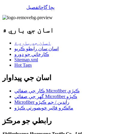
پڇا ڳاڇا
تفصيل
اسان جي باري ۾
اسان جي باري ۾
اسان سان رابطو ڪريو
ڪارخاني جو دورو
Sitemap.xml
Hot Tags
اسان جي پيداوار
ڪار جي صفائي Microfiber ڪپڙي
گھر جي صفائي Microfiber ڪپڙو
Microfiber راندين / جم ڪپڙو
مائڪرو فائبر خوبصورتي ڪپڙو
رابطي جو مرڪز
Shijiazhuang Huanyang Textile Co., Ltd.