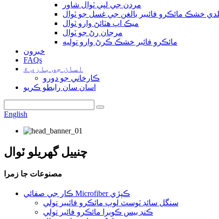
مردن جي لپي ٽوال شاور
دي خشڪ مائڪرو فائيبر بالغن جي غسل جو ٽوال
ميڪ اپ هٽائڻ وارو ٽوال
مرجان رڻ جو ٽوال
مائڪرو فائبر خشڪ ڪرڻ وارو توليه
خبرون
FAQs
اسان جي باري ۾
ڪارخاني جو دورو
اسان سان رابطو ڪريو
English
چنييل گهريلو ٽوال
مصنوعات جا زمرا
ڪار جي صفائي Microfiber ڪپڙي
سنگل سائڊ ٽوسٽ لوپ مائڪرو فائيبر تولي
ڪنڊ بيس ڪوبرا مائڪرو فائبر تولي