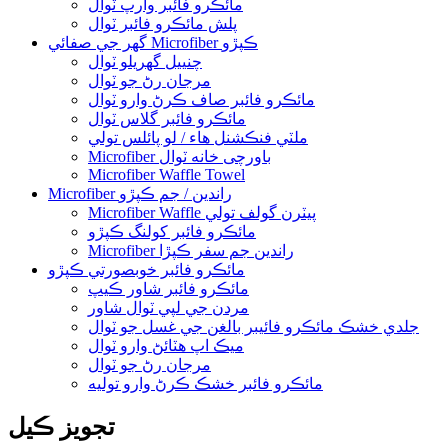
مائڪرو فائبر وارپ ٽوال
پلش مائڪرو فائبر ٽوال
گھر جي صفائي Microfiber ڪپڙو
چنييل گهريلو ٽوال
مرجان رڻ جو ٽوال
مائڪرو فائبر صاف ڪرڻ وارو ٽوال
مائڪرو فائبر گلاس ٽوال
ملٽي فنڪشنل هاء / لو پائلس تولي
Microfiber باورچی خانه ٽوال
Microfiber Waffle Towel
Microfiber راندين / جم ڪپڙو
Microfiber Waffle پيٽرن گولف تولي
مائڪرو فائبر کولنگ ڪپڙو
Microfiber راندين جم سفر ڪپڙا
مائڪرو فائبر خوبصورتي ڪپڙو
مائڪرو فائبر شاور ڪيپ
مردن جي لپي ٽوال شاور
جلدي خشڪ مائڪرو فائيبر بالغن جي غسل جو ٽوال
ميڪ اپ هٽائڻ وارو ٽوال
مرجان رڻ جو ٽوال
مائڪرو فائبر خشڪ ڪرڻ وارو توليه
تجويز ڪيل