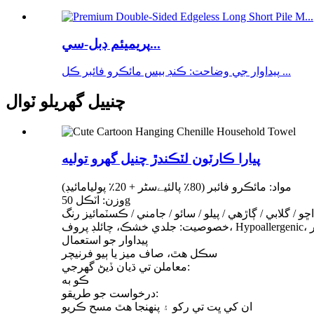
پريميئم ڊبل-سي...
پيداوار جي وضاحت: ڪنڊ بيس مائڪرو فائبر ڪل ...
چنييل گهريلو ٽوال
پيارا ڪارٽون لٽڪندڙ چنيل گهرو توليه
مواد: مائڪرو فائبر (80٪ پالئیےسٹر + 20٪ پوليامائيڊ)
وزن: اٽڪل 50g
ڇو / گلابي / ڳاڙهي / پيلو / سائو / جامني / ڪسٽمائيز رنگ
پيداوار جو استعمال
سڪل هٿ، صاف ميز يا ٻيو فرنيچر
معاملن تي ڌيان ڏيڻ گهرجي:
ڪو به
درخواست جو طريقو:
ان کي ڀت تي رکو ۽ پنهنجا هٿ مسح ڪريو