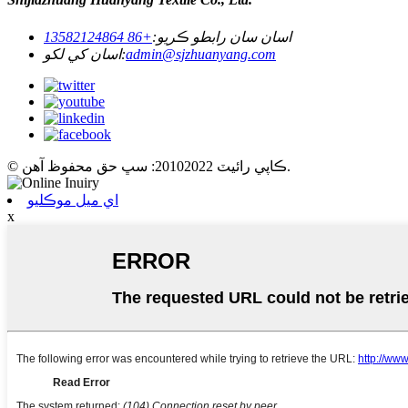
اسان سان رابطو ڪريو:
+86 13582124864
admin@sjzhuanyang.com
اسان کي لکو:
© ڪاپي رائيٽ 20102022: سڀ حق محفوظ آهن.
اي ميل موڪليو
x