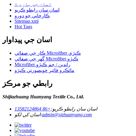
اسان جي باري ۾
اسان سان رابطو ڪريو
ڪارخاني جو دورو
Sitemap.xml
Hot Tags
اسان جي پيداوار
ڪار جي صفائي Microfiber ڪپڙي
گھر جي صفائي Microfiber ڪپڙو
Microfiber راندين / جم ڪپڙو
مائڪرو فائبر خوبصورتي ڪپڙو
رابطي جو مرڪز
Shijiazhuang Huanyang Textile Co., Ltd.
اسان سان رابطو ڪريو:
+86 13582124864
admin@sjzhuanyang.com
اسان کي لکو: