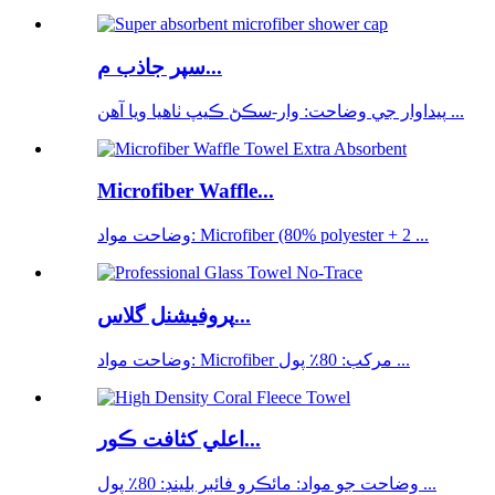
سپر جاذب م...
پيداوار جي وضاحت: وار-سڪڻ ڪيپ ٺاهيا ويا آهن ...
Microfiber Waffle...
وضاحت مواد: Microfiber (80% polyester + 2 ...
پروفيشنل گلاس...
وضاحت مواد: Microfiber مرکب: 80٪ پول ...
اعلي کثافت ڪور...
وضاحت جو مواد: مائڪرو فائبر بلينڊ: 80٪ پول ...