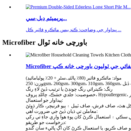
پريميئم ڊبل-سي...
پيداوار جي وضاحت: ڪنڊ بيس مائڪرو فائبر ڪل ...
Microfiber باورچی خانه ٽوال
ھر جي صفائي جي ٽوليون باورچی خانه ڪپ
مواد: مائڪرو فائبر (80٪ پالئیےسٹر + 20٪ پوليامائيڊ)
رنگ: ڪيترائي رنگ چونڊڻ يا ترتيب ڏيڻ لاءِ رنگ
پيداوار جو استعمال:
 هٿ، صاف فرش، صاف ٽيبل ۽ ٻيو فرنيچر، ڪار ڌوئڻ
معاملن تي ڌيان ڏيڻ جي ضرورت آهي:
درخواست جو طريقو:
 صاف ڪريو، يا استعمال ڪرڻ کان اڳ پاڻيء سان گندو