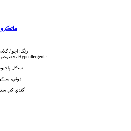
مائڪرو 
رنگ: اڇو / گلاب
خصوصيت: جلدي خشڪ، ٻارن جو ثبوت، پائيدار، اينٽي مائڪروبيل، Hypoallergenic
سڪل ڀاڄيون،
ڌوئي، سڪي سڪي ۽ استعمال ڪرڻ کان پوءِ هوا واري جاءِ تي رکي.
گندي کي سڌو