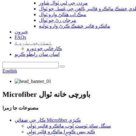
مردن جي لپي ٽوال شاور
دي خشڪ مائڪرو فائيبر بالغن جي غسل جو ٽوال
ميڪ اپ هٽائڻ وارو ٽوال
مرجان رڻ جو ٽوال
مائڪرو فائبر خشڪ ڪرڻ وارو توليه
خبرون
FAQs
اسان جي باري ۾
ڪارخاني جو دورو
اسان سان رابطو ڪريو
English
Microfiber باورچی خانه ٽوال
مصنوعات جا زمرا
ڪار جي صفائي Microfiber ڪپڙي
سنگل سائڊ ٽوسٽ لوپ مائڪرو فائيبر تولي
ڪنڊ بيس ڪوبرا مائڪرو فائبر تولي