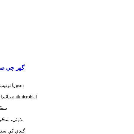
Microfiber گ
وزن: 250gsm، 260gsm، 300gsm، 310gsm، 360gsm، يا ترتيب ڏنل gsm
خصوصيت: جلدي خشڪ، چائلڊ پروف، Hypoallergenic، پائيدار، antimicrobial
سڪل
ڌوئي، سڪي سڪي ۽ استعمال ڪرڻ کان پوءِ هوا واري جاءِ تي رکي.
گندي کي سڌو