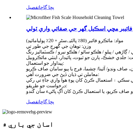
پڇا ڳاڇا
تفصيل
فائيبر مڇي اسڪيل گھر جي صفائي واري ٽولي
مواد: مائڪرو فائبر (80٪ پالئیےسٹر + 20٪ پوليامائيڊ)
وزن: توهان جي گهرج جي طور تي
ي / ڳاڙهي / پيلو / هلڪو سائو / هلڪو نيرو / ڪسٽمائيز رنگ
پيداوار جو استعمال:
 صاف ونڊو/ آئينا/ چشما، فرج يا ٻيو سامان صاف ڪريو
معاملن تي ڌيان ڏيڻ جي ضرورت آهي:
درخواست جو طريقو:
 صاف ڪريو، يا استعمال ڪرڻ کان اڳ پاڻيء سان گندو
پڇا ڳاڇا
تفصيل
اسان جي باري ۾