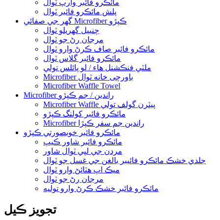
مائڪرو فائبر وارپ ٽوال
پلش مائڪرو فائبر ٽوال
گھر جي صفائي Microfiber ڪپڙو
چنييل گهريلو ٽوال
مرجان رڻ جو ٽوال
مائڪرو فائبر صاف ڪرڻ وارو ٽوال
مائڪرو فائبر گلاس ٽوال
ملٽي فنڪشنل هاء / لو پائلس تولي
Microfiber باورچی خانه ٽوال
Microfiber Waffle Towel
Microfiber راندين / جم ڪپڙو
Microfiber Waffle پيٽرن گولف تولي
مائڪرو فائبر کولنگ ڪپڙو
Microfiber راندين جم سفر ڪپڙا
مائڪرو فائبر خوبصورتي ڪپڙو
مائڪرو فائبر شاور ڪيپ
مردن جي لپي ٽوال شاور
جلدي خشڪ مائڪرو فائيبر بالغن جي غسل جو ٽوال
ميڪ اپ هٽائڻ وارو ٽوال
مرجان رڻ جو ٽوال
مائڪرو فائبر خشڪ ڪرڻ وارو توليه
تجويز ڪيل