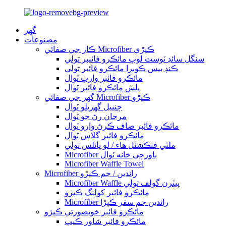
گهر
مصنوعات
ڪار جي صفائي Microfiber ڪپڙي
سنگل سائڊ ٽوسٽ لوپ مائڪرو فائيبر تولي
ڪنڊ بيس ڪوبرا مائڪرو فائبر تولي
مائڪرو فائبر وارپ ٽوال
پلش مائڪرو فائبر ٽوال
گھر جي صفائي Microfiber ڪپڙو
چنييل گهريلو ٽوال
مرجان رڻ جو ٽوال
مائڪرو فائبر صاف ڪرڻ وارو ٽوال
مائڪرو فائبر گلاس ٽوال
ملٽي فنڪشنل هاء / لو پائلس تولي
Microfiber باورچی خانه ٽوال
Microfiber Waffle Towel
Microfiber راندين / جم ڪپڙو
Microfiber Waffle پيٽرن گولف تولي
مائڪرو فائبر کولنگ ڪپڙو
Microfiber راندين جم سفر ڪپڙا
مائڪرو فائبر خوبصورتي ڪپڙو
مائڪرو فائبر شاور ڪيپ