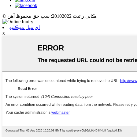
© ڪاپي رائيٽ 20102022: سڀ حق محفوظ آهن.
اي ميل موڪليو
x