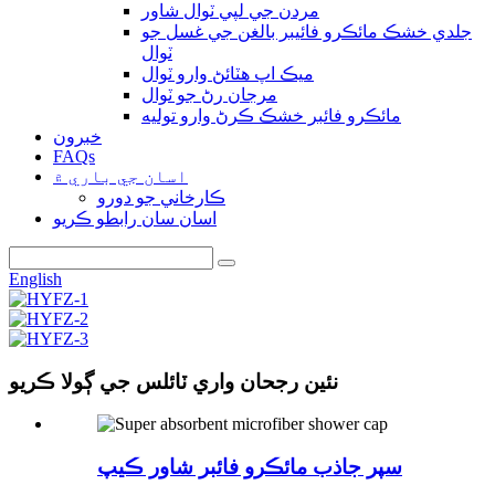
مردن جي لپي ٽوال شاور
جلدي خشڪ مائڪرو فائيبر بالغن جي غسل جو
ٽوال
ميڪ اپ هٽائڻ وارو ٽوال
مرجان رڻ جو ٽوال
مائڪرو فائبر خشڪ ڪرڻ وارو توليه
خبرون
FAQs
اسان جي باري ۾
ڪارخاني جو دورو
اسان سان رابطو ڪريو
English
نئين رجحان واري ٽائلس جي ڳولا ڪريو
سپر جاذب مائڪرو فائبر شاور ڪيپ