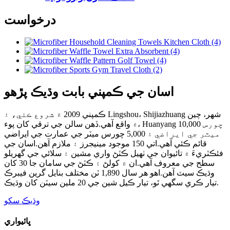
درخواست
اسان جي ڪمپني بابت وڌيڪ پڙهو
ڪمپني 2009 ۾ شروع ڪئي، ۽ Lingshou، Shijiazhuang شهر، چين
۾ واقع آهي.ڏهن سالن جي ترقي کان پوء، Huanyang 10,000 چورس
ميٽر جي ايراضي ۽ 5,000 چورس ميٽر جي عمارت جي ايراضي
قائم ڪئي آهي.اتي 150 موجود مينيجرز ۽ ملازم آهن.اسان جي
فئڪٽريءَ ۾ تائيوان جي ٺهيل ڪٽڻ واري مشين ۽ سلائي جي گهريلو
سطح جي معروف آهي.ان ۾ کولڻ ۽ ڪٽڻ جي سامان جا 30 کان
وڌيڪ سيٽ آهن.اهو هر سال 1,890 ٽن مختلف بنايل گرين فيبرڪ
تيار ڪري سگهي ٿو، تيار ڪيل شين جي 20 ملين سيٽن کان وڌيڪ.
وڌيڪ سکو
ڀائيواري