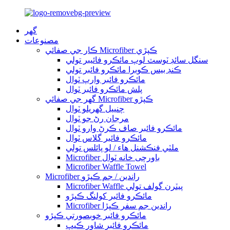
گهر
مصنوعات
ڪار جي صفائي Microfiber ڪپڙي
سنگل سائڊ ٽوسٽ لوپ مائڪرو فائيبر تولي
ڪنڊ بيس ڪوبرا مائڪرو فائبر تولي
مائڪرو فائبر وارپ ٽوال
پلش مائڪرو فائبر ٽوال
گھر جي صفائي Microfiber ڪپڙو
چنييل گهريلو ٽوال
مرجان رڻ جو ٽوال
مائڪرو فائبر صاف ڪرڻ وارو ٽوال
مائڪرو فائبر گلاس ٽوال
ملٽي فنڪشنل هاء / لو پائلس تولي
Microfiber باورچی خانه ٽوال
Microfiber Waffle Towel
Microfiber راندين / جم ڪپڙو
Microfiber Waffle پيٽرن گولف تولي
مائڪرو فائبر کولنگ ڪپڙو
Microfiber راندين جم سفر ڪپڙا
مائڪرو فائبر خوبصورتي ڪپڙو
مائڪرو فائبر شاور ڪيپ