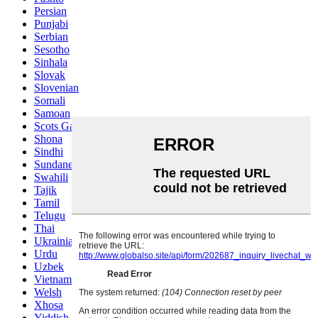
Persian
Punjabi
Serbian
Sesotho
Sinhala
Slovak
Slovenian
Somali
Samoan
Scots Gaelic
Shona
Sindhi
Sundanese
Swahili
Tajik
Tamil
Telugu
Thai
Ukrainian
Urdu
Uzbek
Vietnamese
Welsh
Xhosa
Yiddish