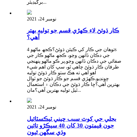
برگيڊيئر...
نومبر 24، 2021
ڪار ڌوئڻ لاء ڪهڙي قسم جو توليه بهتر
آهي؟
توهان جي ڪار کي ڪيئن ڌوئڻ؟ڪجھ ماڻھو 4s
جي دڪان ڏانھن وڃو، ڪجھ ماڻھو ڪار جي
صفائي جي دڪان ڏانھن وڃو.پر ڪو ماڻهو پنهنجي
طرفان ڪار ڌوئڻ چاهي ٿو، سڀ کان اهم شيء
اهو آهي ته هڪ سٺو ڪار ڌوئڻ توليه
چونڊيو.ڪهڙي قسم جو ڪار ڌوئڻ جو ٽوال
بهترين آهي؟ڇا ڪار ڌوئڻ جي دڪان ۾ استعمال
ٿيل توليه بهترين آهي؟مان...
نومبر 24، 2021
بجلي جي کوٽ سبب چيني ٽيڪسٽائيل
جون قيمتون 30 کان 40 سيڪڙو تائين
وڌي سگهن ٿيون