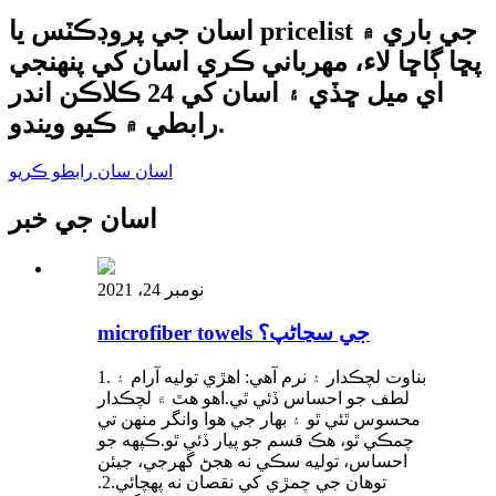
اسان جي پروڊڪٽس يا pricelist جي باري ۾
پڇا ڳاڇا لاء، مهرباني ڪري اسان کي پنهنجي
اي ميل ڇڏي ۽ اسان کي 24 ڪلاڪن اندر
رابطي ۾ ڪيو ويندو.
اسان سان رابطو ڪريو
اسان جي خبر
نومبر 24، 2021
microfiber towels جي سڃاڻپ؟
1. بناوت لچڪدار ۽ نرم آهي: اهڙي توليه آرام ۽
لطف جو احساس ڏئي ٿي.اهو هٿ ۾ لچڪدار
محسوس ٿئي ٿو ۽ بهار جي هوا وانگر منهن تي
چمڪي ٿو، هڪ قسم جو پيار ڏئي ٿو.ڪپهه جو
احساس، توليه سڪي نه هجڻ گهرجي، جيئن
توهان جي چمڙي کي نقصان نه پهچائي.2.