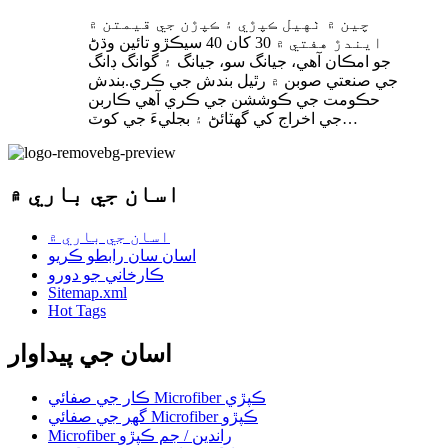
چين ۾ ٺهيل ڪپڙي ۽ ڪپڙن جي قيمتن ۾
ايندڙ هفتي ۾ 30 کان 40 سيڪڙو تائين وڌڻ
جو امڪان آهي، جيانگ سو، جيانگ ۽ گوانگ ڊانگ
جي صنعتي صوبن ۾ رٿيل بندش جي ڪري.بندش
حڪومت جي ڪوششن جي ڪري آهي ڪاربن
جي اخراج کي گهٽائڻ ۽ بجليءَ جي کوٽ…
اسان جي باري ۾
اسان جي باري ۾
اسان سان رابطو ڪريو
ڪارخاني جو دورو
Sitemap.xml
Hot Tags
اسان جي پيداوار
ڪار جي صفائي Microfiber ڪپڙي
گھر جي صفائي Microfiber ڪپڙو
Microfiber راندين / جم ڪپڙو