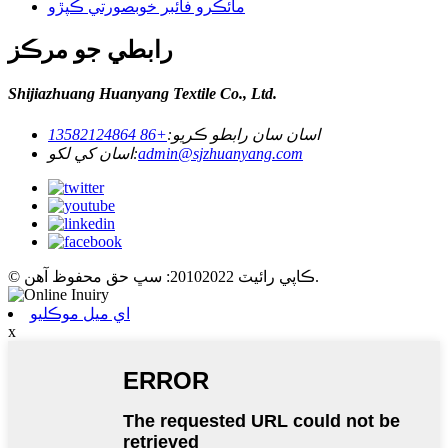
مائڪرو فائبر خوبصورتي ڪپڙو
رابطي جو مرڪز
Shijiazhuang Huanyang Textile Co., Ltd.
اسان سان رابطو ڪريو:
+86 13582124864
admin@sjzhuanyang.com
اسان کي لکو:
© ڪاپي رائيٽ 20102022: سڀ حق محفوظ آهن.
اي ميل موڪليو
x