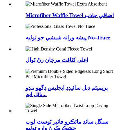
Microfiber Waffle Towel اضافي جاذب
پيشه ورانه شيشي جو توليه No-Trace
اعلي کثافت مرجان رڻ ٽوال
پريميئم ڊبل سائيڊڊ ايجليس ڊگھو ننڍو
پائل ايم...
سنگل سائڊ مائڪرو فائبر ٽوسٽ لوپ
خشڪ ڪرڻ وارو توليه